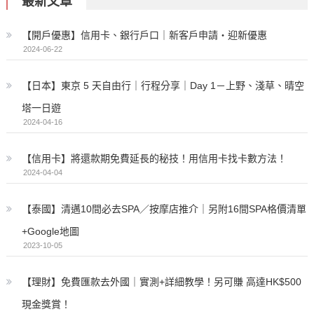
最新文章
【開戶優惠】信用卡、銀行戶口｜新客戶申請・迎新優惠
2024-06-22
【日本】東京 5 天自由行｜行程分享｜Day 1－上野、淺草、晴空
塔一日遊
2024-04-16
【信用卡】將還款期免費延長的秘技！用信用卡找卡數方法！
2024-04-04
【泰國】清邁10間必去SPA／按摩店推介｜另附16間SPA格價清單
+Google地圖
2023-10-05
【理財】免費匯款去外國｜實測+詳細教學！另可賺 高達HK$500
現金獎賞！