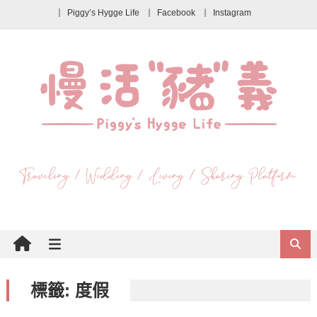
Piggy’s Hygge Life
Facebook
Instagram
標籤:
度假