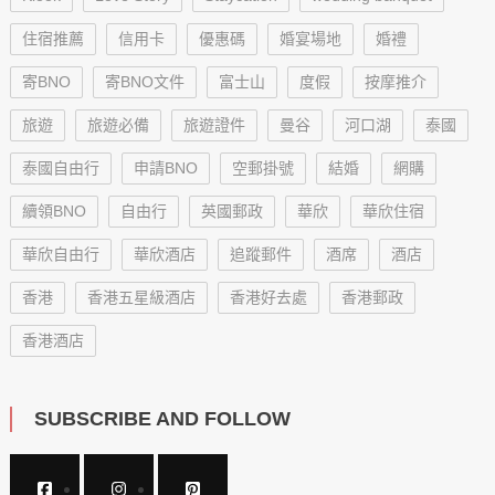
住宿推薦
信用卡
優惠碼
婚宴場地
婚禮
寄BNO
寄BNO文件
富士山
度假
按摩推介
旅遊
旅遊必備
旅遊證件
曼谷
河口湖
泰國
泰國自由行
申請BNO
空郵掛號
結婚
網購
續領BNO
自由行
英國郵政
華欣
華欣住宿
華欣自由行
華欣酒店
追蹤郵件
酒席
酒店
香港
香港五星級酒店
香港好去處
香港郵政
香港酒店
SUBSCRIBE AND FOLLOW