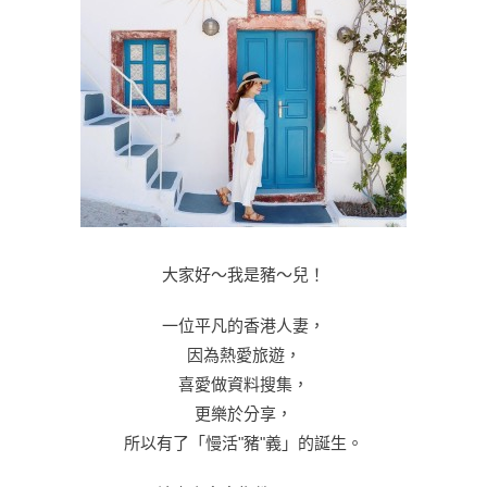
大家好～我是豬～兒！
一位平凡的香港人妻，
因為熱愛旅遊，
喜愛做資料搜集，
更樂於分享，
所以有了「慢活"豬"義」的誕生。