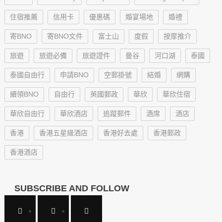
住宿推薦
信用卡
優惠碼
婚宴場地
婚禮
寄BNO
寄BNO文件
富士山
度假
按摩推介
旅遊
旅遊必備
旅遊證件
曼谷
河口湖
泰國
泰國自由行
申請BNO
空郵掛號
結婚
網購
續領BNO
自由行
英國郵政
華欣
華欣住宿
華欣自由行
華欣酒店
追蹤郵件
酒席
酒店
香港
香港五星級酒店
香港好去處
香港郵政
香港酒店
SUBSCRIBE AND FOLLOW