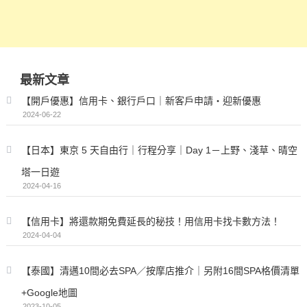
最新文章
【開戶優惠】信用卡、銀行戶口｜新客戶申請・迎新優惠
2024-06-22
【日本】東京 5 天自由行｜行程分享｜Day 1－上野、淺草、晴空
塔一日遊
2024-04-16
【信用卡】將還款期免費延長的秘技！用信用卡找卡數方法！
2024-04-04
【泰國】清邁10間必去SPA／按摩店推介｜另附16間SPA格價清單
+Google地圖
2023-10-05