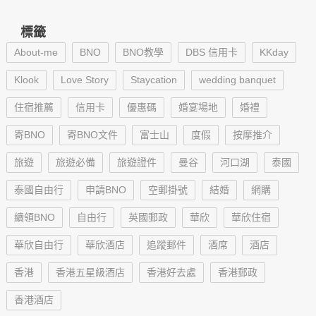
標籤
About-me
BNO
BNO教學
DBS 信用卡
KKday
Klook
Love Story
Staycation
wedding banquet
住宿推薦
信用卡
優惠碼
婚宴場地
婚禮
寄BNO
寄BNO文件
富士山
度假
按摩推介
旅遊
旅遊必備
旅遊證件
曼谷
河口湖
泰國
泰國自由行
申請BNO
空郵掛號
結婚
網購
續領BNO
自由行
英國郵政
華欣
華欣住宿
華欣自由行
華欣酒店
追蹤郵件
酒席
酒店
香港
香港五星級酒店
香港好去處
香港郵政
香港酒店