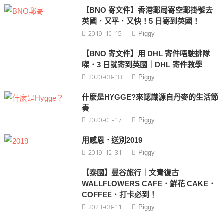
【BNO 寄文件】香港郵局寄空郵掛號去
英國．又平．又快！5 日寄到英國！
2019-10-15
Piggy
【BNO 寄文件】用 DHL 寄件唔駛排隊
㗎．3 日就寄到英國｜DHL 寄件教學
2020-08-18
Piggy
什麼是HYGGE?來認識源自丹麥的生活節
奏
2020-03-17
Piggy
用感恩．送別2019
2019-12-31
Piggy
【泰國】曼谷旅行｜文青復古
WALLFLOWERS CAFE．鮮花 CAKE．
COFFEE．打卡必到！
2023-08-11
Piggy