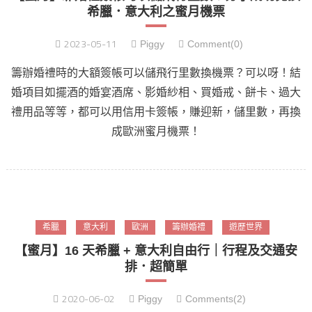
希臘．意大利之蜜月機票
2023-05-11
Piggy
Comment(0)
籌辦婚禮時的大額簽帳可以儲飛行里數換機票？可以呀！結
婚項目如擺酒的婚宴酒席、影婚紗相、買婚戒、餅卡、過大
禮用品等等，都可以用信用卡簽帳，賺迎新，儲里數，再換
成歐洲蜜月機票！
希臘
意大利
歐洲
籌辦婚禮
遊歷世界
【蜜月】16 天希臘 + 意大利自由行｜行程及交通安
排．超簡單
2020-06-02
Piggy
Comments(2)