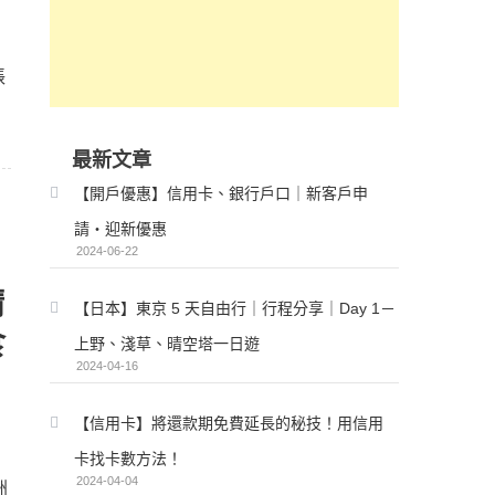
賬
最新文章
【開戶優惠】信用卡、銀行戶口｜新客戶申
請・迎新優惠
2024-06-22
請
【日本】東京 5 天自由行｜行程分享｜Day 1－
食
上野、淺草、晴空塔一日遊
2024-04-16
【信用卡】將還款期免費延長的秘技！用信用
卡找卡數方法！
2024-04-04
洲